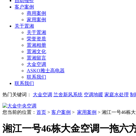
自助报价
客户案例
商用案例
家用案例
关于置湘
关于置湘
荣誉资质
置湘相册
置湘文化
置湘留言
大金空调
ASKO雅士高电器
联系我们
联系我们
热门关键词：
大金空调
兰舍新风系统
空调地暖
家庭水处理
制
您当前的位置：
首页
>
客户案例
>
家用案例
> 湘江一号46栋
湘江一号46栋大金空调一拖六