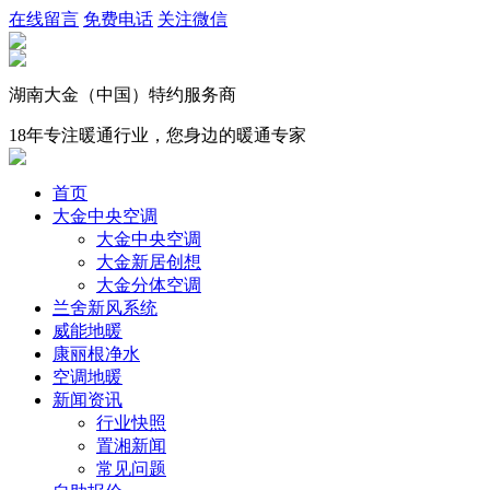
在线留言
免费电话
关注微信
湖南大金（中国）特约服务商
18年专注暖通行业，您身边的暖通专家
首页
大金中央空调
大金中央空调
大金新居创想
大金分体空调
兰舍新风系统
威能地暖
康丽根净水
空调地暖
新闻资讯
行业快照
置湘新闻
常见问题