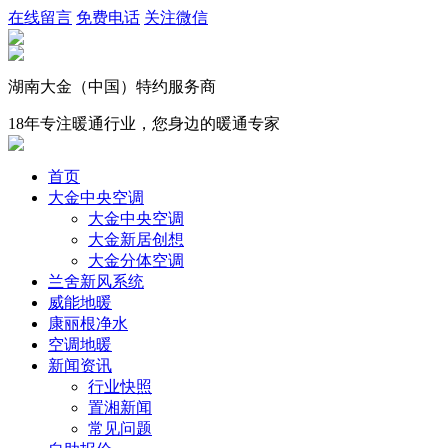
在线留言
免费电话
关注微信
湖南大金（中国）特约服务商
18年专注暖通行业，您身边的暖通专家
首页
大金中央空调
大金中央空调
大金新居创想
大金分体空调
兰舍新风系统
威能地暖
康丽根净水
空调地暖
新闻资讯
行业快照
置湘新闻
常见问题